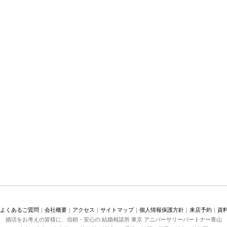
よくあるご質問
｜
会社概要
｜
アクセス
｜
サイトマップ
｜
個人情報保護方針
｜
来店予約
｜
資
婚活をお考えの皆様に、信頼・安心の 結婚相談所 東京 アニバーサリーパートナー青山