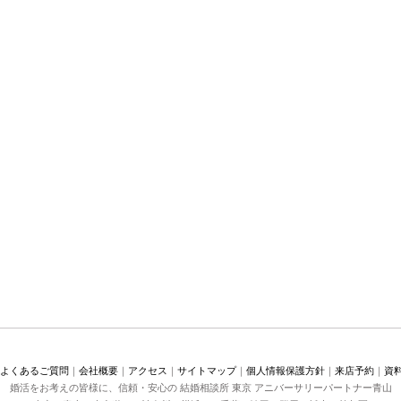
よくあるご質問
｜
会社概要
｜
アクセス
｜
サイトマップ
｜
個人情報保護方針
｜
来店予約
｜
資
婚活をお考えの皆様に、信頼・安心の 結婚相談所 東京 アニバーサリーパートナー青山