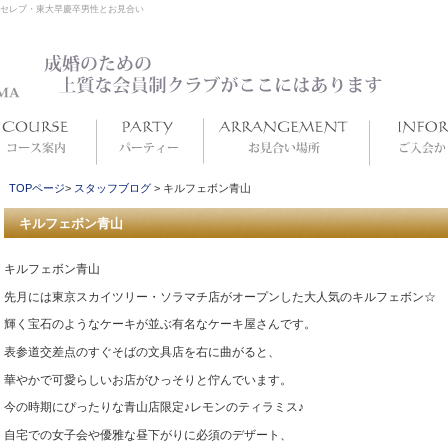
セレブ・東大早慶卒男性とお見合い
TOPページ
>
スタッフブログ
> キルフェボン青山
キルフェボン青山
キルフェボン青山
先月には東京スカイツリー・ソラマチ店がオープンした大人気のキルフェボン☆
輝く宝石のようなケーキが並ぶ有名なケーキ屋さんです。
表参道交差点のすぐそばの文具店を右に曲がると、
華やかで可愛らしいお店がひっそりと佇んでいます。
今の時期にぴったりな青山店限定♪レモンのティラミス♪
自宅での女子会や優雅な昼下がりに必須のデザート、