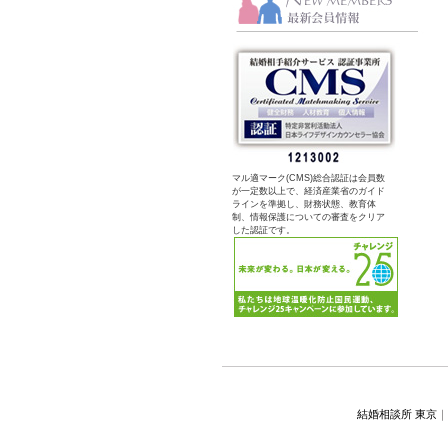
マル適マーク(CMS)総合認証は会員数
が一定数以上で、経済産業省のガイド
ラインを準拠し、財務状態、教育体
制、情報保護についての審査をクリア
した認証です。
結婚相談所 東京
｜